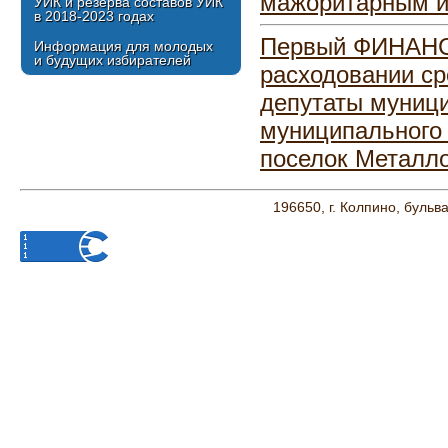
мажоритарным и
УИК и резерва составов УИК
в 2018-2023 годах
Первый ФИНАНС
Информация для молодых
и будущих избирателей
расходовании ср
депутаты муници
муниципального 
поселок Металло
196650, г. Колпино, бульв