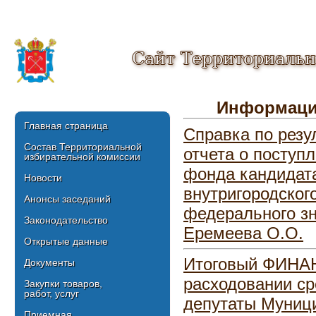
Сайт Территориальн
Информация
Главная страница
Справка по резу
Состав Территориальной
отчета о поступ
избирательной комиссии
фонда кандидат
Новости
внутригородског
Анонсы заседаний
федерального зн
Законодательство
Еремеева О.О.
Открытые данные
Итоговый ФИНА
Документы
расходовании ср
Закупки товаров,
работ, услуг
депутаты Муници
Приемная