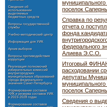
муниципального 
Сведения об
поселок Саперн
использовании
выделяемых
бюджетных средств
Справка по резу
Вопросы государственной
отчета о поступ
службы
фонда кандидат
Учебно-методический центр
внутригородског
Информация для УИК
федерального зн
Архив выборов
Алиева Э.С.О.
Вопросы противодействия
коррупции
Итоговый ФИНА
Реализация полномочий
расходовании ср
избирательных комиссий
внутригородских
депутаты Муници
муниципальных образований
города федерального
муниципального 
значения Санкт-Петербурга
поселок Саперны
Формирование составов
УИК и резерва составов УИК
в 2023-2028 годах
Сведения о выдв
Формирование составов